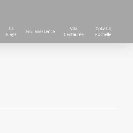
La
Villa
Coliv La
Emilianessence
Plage
Centaurée
Rochelle