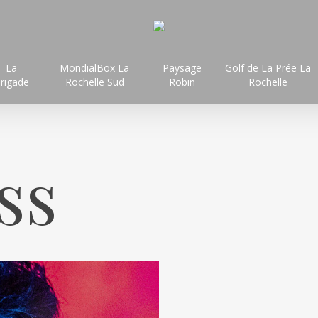
La
MondialBox La
Paysage
Golf de La Prée La
rigade
Rochelle Sud
Robin
Rochelle
ss